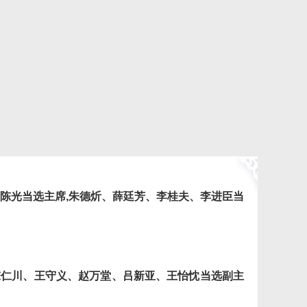
陈光当选主席
,
朱德炘、薛廷芳、李桂夫、李进臣当
陈仁川、王守义、赵万堂、吕新亚、王怡忱当选副主