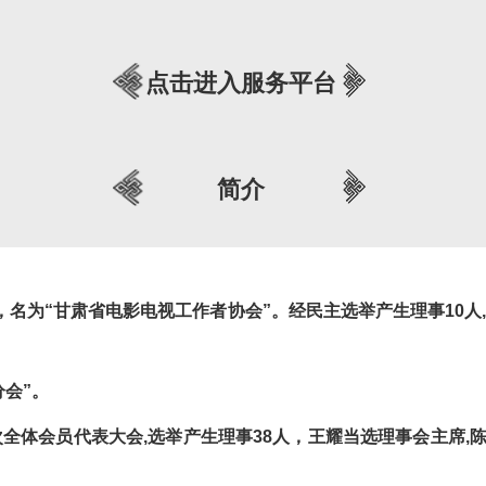
点击进入服务平台
简介
，名为
“
甘肃省电影电视工作者协会
”
。经民主选举产生理事
10
人
,
分会
”
。
次全体会员代表大会
,
选举产生理事
38
人，王耀当选理事会主席
,