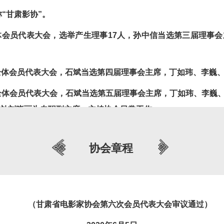
称
“
甘肃影协
”
。
体会员代表大会，选举产生理事
17
人，孙中信当选第三届理事会
全体会员代表大会，石斌当选第四届理事会主席，丁如玮、李巍
全体会员代表大会，石斌当选第五届理事会主席，丁如玮、李巍
补刘晓丽为专职副主席，主持协会日常工作。
体会员代表大会，徐兆寿当选第六届理事会主席，杨婧、刘晓
级会员
323
余名，中国影协会员
协会章程
32
名。
电影工作者，充分发挥联络、服务、协调的职责，
坚持文艺为
（甘肃省电影家协会
第六次会员代表大会审议通过
）