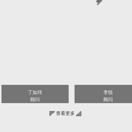
风创作、评奖办会、成果展示，开展理论研讨、调查研究，强化
、政治引领、价值引领，努力提高甘肃省电影家和电影工作者队
观，践行中国文艺工作者职业道德公约，培育良好的职业精神和
根人民，开展创作活动，鼓励会员把创作优秀作品作为中心环节
神风貌，阐发和传播中国精神，传承和弘扬中华民族优秀文化传
。繁荣电影剧本创作，不断提高电影作品的思想和艺术水平。
术交流，发现、培育新生力量，发展有贡献、有影响的电影人才
创新。建设文艺阵地，采取多种形式组织开展各类电影作品的展
丁如玮
李悦
表彰奖励电影创作生产、发行放映、理论创新的优秀成果，对成
顾问
顾问
查看更多
站及新媒体建设，促进电影创作、生产、发行、放映和专业人才
领域的行业教育、行业自律、行业服务和行业管理，反映会员和