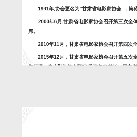
1991
年
,
协会更名为
“
甘肃省电影家协会
”
，简
2000
年
6
月
,
甘肃省电影家协会召开第三次全
席。
2010
年
11
月，甘肃省电影家协会召开第四次
2015
年
12
月，甘肃省电影家协会召开第五次
焦炳琨、朱小勤为协会顾问
,
乔琼任秘书长。届中增
2020
年
6
月，甘肃省电影家协会召开第六次全
聘请丁如玮、李巍、李悦为协会顾问。协会现有省
甘肃省电影家协会
宗旨和任务是
广泛团结甘肃
活动，推动我省电影事业的繁荣和发展。