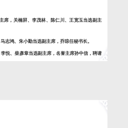
主席，关楠屛、李茂林、陈仁川、王宽玉当选副主
、马志鸿、朱小勤当选副主席，乔琼任秘书长。
、李悦、柴彥章当选副主席，名誉主席孙中信，聘请
丽、赵国鹏当选副主席，名誉主席陈逸恒、王新军，
人民服务、为社会主义服务的方向，
通过形式多样的