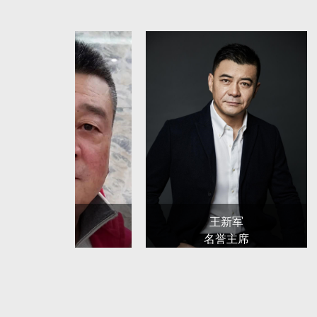
建设中的主导作用
。通过组织学习、深入生活、采
各项工作，对会员进行业务指导。
第六条
本会按照德艺双馨要求，
加强思想引领
扬“爱国、为民、崇德、尚艺”的文艺界核心价值
第七条
组织引导全省电影工作者深入生活、扎
力反映社会主义时代精神和人民群众创造历史的精
新，提倡题材、体裁、形式及风格、流派的多样化
第八条
推动电影理论研究和学术评论，组织学
植、推荐电影新人新作，鼓励会员艺术创新和业务
陈逸恒
王新军
序，认真组织开展“甘肃电影锦鸡奖”的评
选活动。
名誉主席
名誉主席
彰或奖励。
第九条
本会积极促进电影信息化建设，加强网
第十条
本会在上级主管部门领导下，开展电影