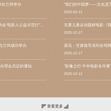
班在兰州举办
“我们的中国梦——文化进
2026-03-12
光影铭记长征路・初心闪耀新征程 | 中国电影家协会“电影人公益示范行”走进甘肃兰州活动成功举办
甘肃儿童运动题材电影《
2025-12-17
动在兰州成功举办
2025-12-17
及办理会员证的通知
“影像之灯·中外电影名作
2025-12-12
查看更多