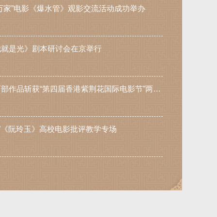
万家”电影《爆水管》观影交流活动成功举办
我就是光》剧本研讨会在京举行
喜讯：甘肃籍导演刘全玮两部作品斩获“第四届香港紫荆花国际电影节”两项大奖
展”《阮玲玉》高校电影批评教学专场